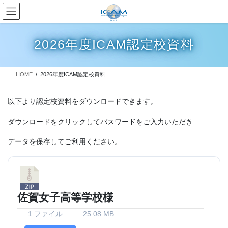
コ
ナ
ン
ビ
テ
ゲ
ン
ー
2026年度ICAM認定校資料
ツ
シ
へ
ョ
ス
ン
HOME
2026年度ICAM認定校資料
キ
に
ッ
移
プ
動
以下より認定校資料をダウンロードできます。
ダウンロードをクリックしてパスワードをご入力いただき
データを保存してご利用ください。
佐賀女子高等学校様
1 ファイル
25.08 MB