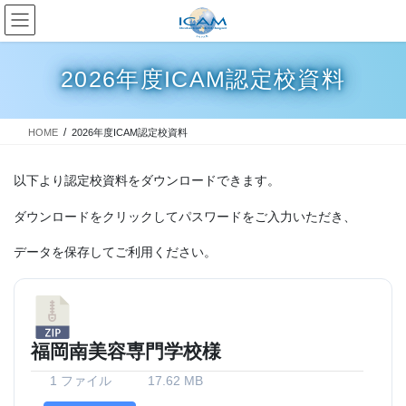
コ
ナ
ン
ビ
テ
ゲ
ン
ー
2026年度ICAM認定校資料
ツ
シ
へ
ョ
ス
ン
HOME
2026年度ICAM認定校資料
キ
に
ッ
移
プ
動
以下より認定校資料をダウンロードできます。
ダウンロードをクリックしてパスワードをご入力いただき、
データを保存してご利用ください。
福岡南美容専門学校様
1 ファイル
17.62 MB