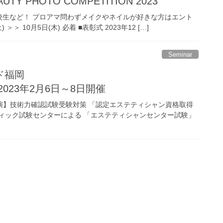
UTY PHOTO COMPETITION 2023
校生など！ プロアマ問わずメイクやネイルが好きな方はエント
＞ 10月5日(木) 必着 ■表彰式 2023年12 […]
Seminar
ド福岡
2023年2月6日～8日開催
実演】技術力確認試験受験対策 「認定エステティシャン資格取得
ティック試験センターによる 「エステティシャンセンター試験」