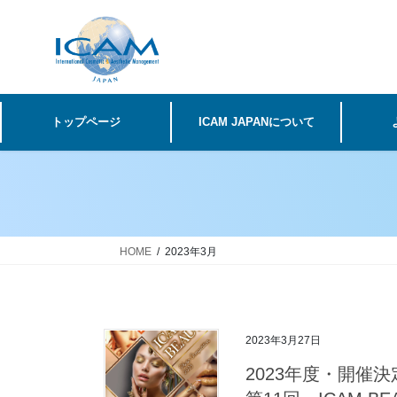
コ
ナ
ン
ビ
テ
ゲ
ン
ー
ツ
シ
へ
ョ
トップページ
ICAM JAPANについて
ス
ン
キ
に
ッ
移
プ
動
HOME
2023年3月
2023年3月27日
2023年度・開催決